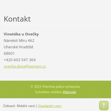
Kontakt
Vinotéka u Ovečky
Náměstí Míru 462
Uherské Hradiště
68601
+420 603 547 364
ovecka.d
ana@sezn
am.cz
© 2013 Všechna práva vyhrazena.
Vytvořeno službou
Webnode
Zobrazit:
Mobilní verzi
|
Standardní verzi