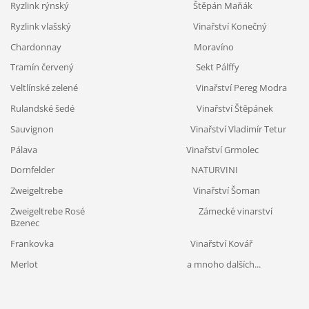
Ryzlink rýnský Štěpán Maňák
Ryzlink vlašský Vinařství Konečný
Chardonnay Moravíno
Tramín červený Sekt Pálffy
Veltlínské zelené Vinařství Pereg Modra
Rulandské šedé Vinařství Štěpánek
Sauvignon Vinařství Vladimír Tetur
Pálava Vinařství Grmolec
Dornfelder NATURVINI
Zweigeltrebe Vinařství Šoman
Zweigeltrebe Rosé Zámecké vinarství
Bzenec
Frankovka Vinařství Kovář
Merlot
a mnoho dalších...