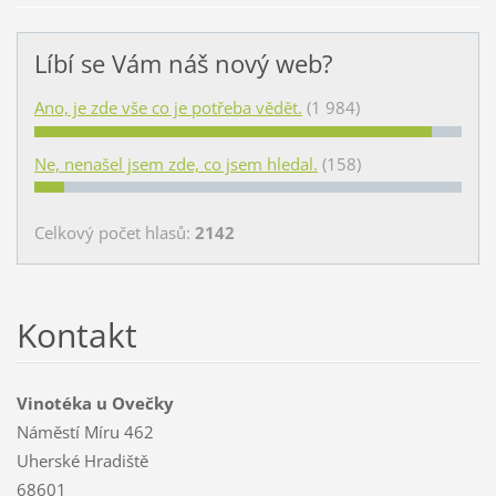
Líbí se Vám náš nový web?
Ano, je zde vše co je potřeba vědět.
(1 984)
Ne, nenašel jsem zde, co jsem hledal.
(158)
Celkový počet hlasů:
2142
Kontakt
Vinotéka u Ovečky
Náměstí Míru 462
Uherské Hradiště
68601