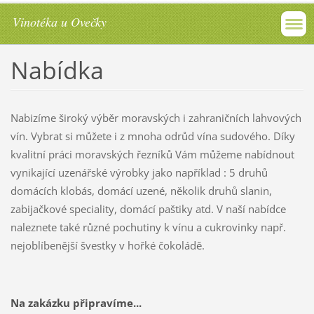
Vinotéka u Ovečky
Nabídka
Nabizíme široký výběr moravských i zahraničních lahvových
vín. Vybrat si můžete i z mnoha odrůd vína sudového. Díky
kvalitní práci moravských řezníků Vám můžeme nabídnout
vynikající uzenářské výrobky jako například : 5 druhů
domácích klobás, domácí uzené, několik druhů slanin,
zabijačkové speciality, domácí paštiky atd. V naší nabídce
naleznete také různé pochutiny k vínu a cukrovinky např.
nejoblíbenější švestky v hořké čokoládě.
Na zakázku připravíme...