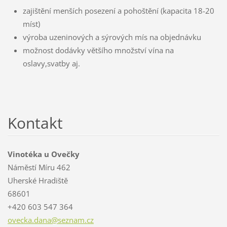
zajištění menších posezení a pohoštění (kapacita 18-20
míst)
výroba uzeninových a sýrových mís na objednávku
možnost dodávky většího množství vína na
oslavy,svatby aj.
Kontakt
Vinotéka u Ovečky
Náměstí Míru 462
Uherské Hradiště
68601
+420 603 547 364
ovecka.d
ana@sezn
am.cz