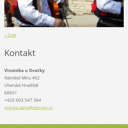
« Zpět
Kontakt
Vinotéka u Ovečky
Náměstí Míru 462
Uherské Hradiště
68601
+420 603 547 364
ovecka.d
ana@sezn
am.cz